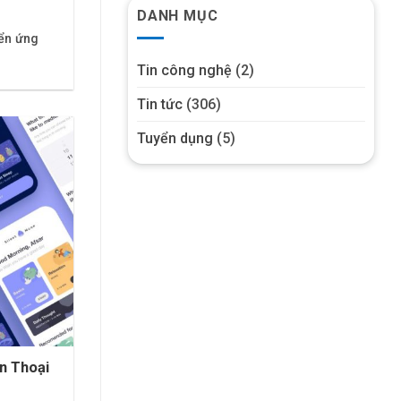
DANH MỤC
iển ứng
Tin công nghệ
(2)
Tin tức
(306)
Tuyển dụng
(5)
n Thoại