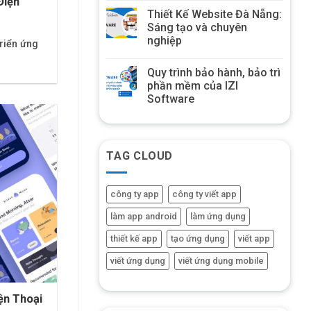
Điện
Thiết Kế Website Đà Nẵng:
Sáng tạo và chuyên
nghiệp
riển ứng
Quy trình bảo hành, bảo trì
phần mềm của IZI
Software
TAG CLOUD
công ty app
công ty viết app
làm app android
làm ứng dụng
thiết kế app
tạo ứng dụng
viết app
viết ứng dụng
viết ứng dụng mobile
n Thoại