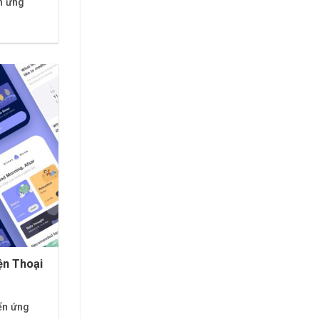
n ứng
n Thoại
ển ứng