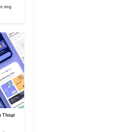
ển ứng
 Thoại