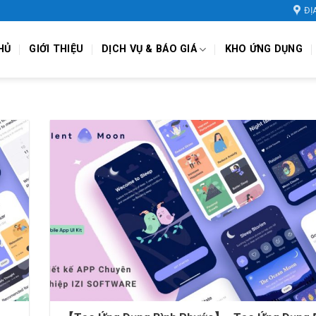
ĐỊ
HỦ
GIỚI THIỆU
DỊCH VỤ & BÁO GIÁ
KHO ỨNG DỤNG