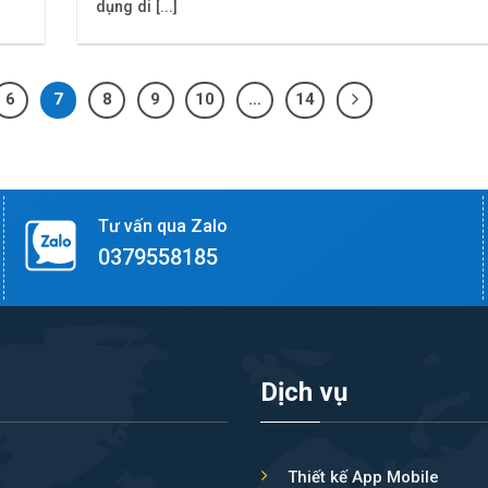
dụng di [...]
6
7
8
9
10
…
14
Tư vấn qua Zalo
0379558185
Dịch vụ
Thiết kế App Mobile