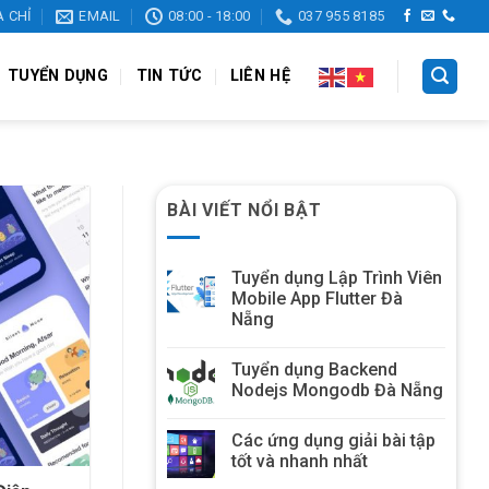
A CHỈ
EMAIL
08:00 - 18:00
037 955 8185
TUYỂN DỤNG
TIN TỨC
LIÊN HỆ
BÀI VIẾT NỔI BẬT
Tuyển dụng Lập Trình Viên
Mobile App Flutter Đà
Nẵng
Tuyển dụng Backend
Nodejs Mongodb Đà Nẵng
Các ứng dụng giải bài tập
tốt và nhanh nhất