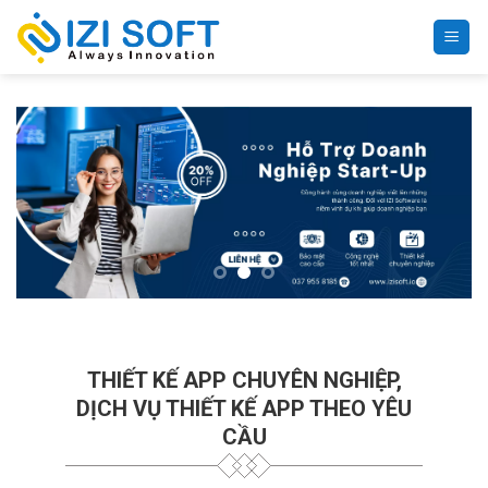
Bỏ
qua
nội
dung
THIẾT KẾ APP CHUYÊN NGHIỆP,
DỊCH VỤ THIẾT KẾ APP THEO YÊU
CẦU