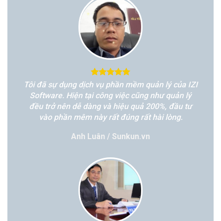
Tôi đã sự dụng dịch vụ phần mềm quản lý của IZI
Software. Hiện tại công việc cũng như quản lý
đều trở nên dễ dàng và hiệu quả 200%, đầu tư
vào phần mêm này rất đúng rất hài lòng.
Anh Luân / Sunkun.vn