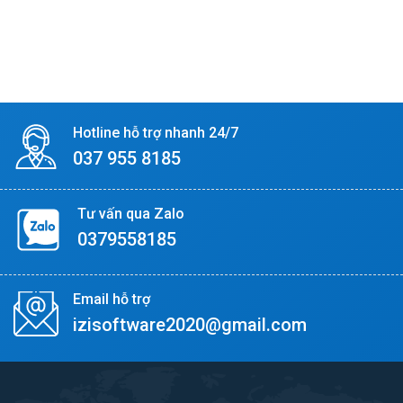
Hotline hỗ trợ nhanh 24/7
037 955 8185
Tư vấn qua Zalo
0379558185
Email hỗ trợ
izisoftware2020@gmail.com