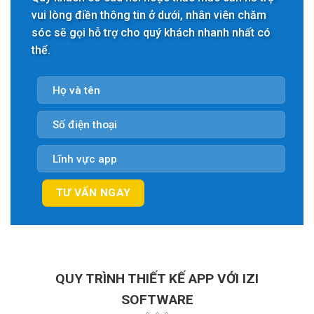
vui lòng điền thông tin ở dưới, nhân viên chăm
sóc sẽ gọi hỗ trợ cho quý khách nhanh nhất có
thể.
QUY TRÌNH THIẾT KẾ APP VỚI IZI
SOFTWARE