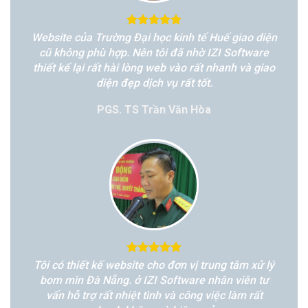
Website của Trường Đại học kinh tế Huế giao diện
cũ không phù hợp. Nên tôi đã nhờ IZI Software
thiết kế lại rất hài lòng web vào rất nhanh và giao
diện đẹp dịch vụ rất tốt.
PGS. TS Trần Văn Hòa
Tôi có thiết kế website cho đơn vị trung tâm xử lý
bom mìn Đà Nẵng. ở IZI Software nhân viên tư
vấn hỗ trợ rất nhiệt tình và công việc làm rất