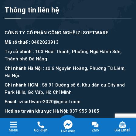
Thông tin liên hệ
CÔNG TY CỔ PHẦN CÔNG NGHỆ IZI SOFTWARE
Mã số thuế :
0402023913
Trụ sở chính :
103 Hoài Thanh, Phường Ngũ Hành Sơn,
Thành phố Đà Nẵng
Chi nhánh Hà Nội :
số 6 Nguyễn Hoàng, Phường Từ Liêm,
Hà Nội.
Chi nhánh HCM :
Số 91 Đường số 6, Khu dân cư Cityland
Park Hills, Gò Vấp, Hồ Chí Minh
Email:
izisoftware2020@gmail.com
Hotline tư vấn khu vực Hà Nội:
037 955 8185
Hotline tư vấn Đà Nẵng, Hồ Chí Minh :
037 955 8185
Menu
Gọi điện
Zalo
Gởi Email
Live chat