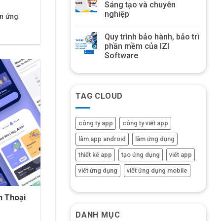
Sáng tạo và chuyên
nghiệp
ển ứng
Quy trình bảo hành, bảo trì
phần mềm của IZI
Software
TAG CLOUD
công ty app
công ty viết app
làm app android
làm ứng dụng
thiết kế app
tạo ứng dụng
viết app
viết ứng dụng
viết ứng dụng mobile
 Thoại
DANH MỤC