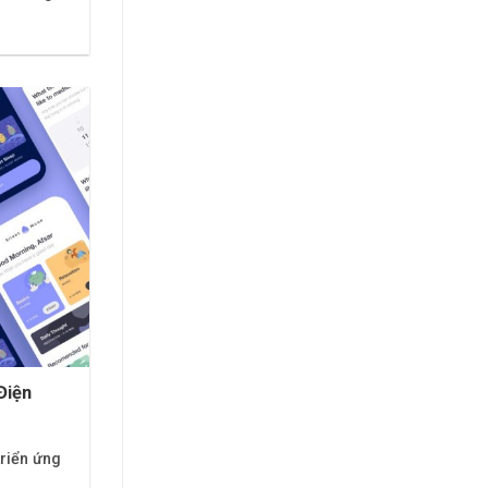
Điện
triển ứng