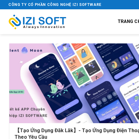
Bỏ
CÔNG TY CỔ PHẦN CÔNG NGHỆ IZI SOFTWARE
qua
nội
TRANG C
dung
【Tạo Ứng Dụng Đăk Lăk】- Tạo Ứng Dụng Điện Thoạ
Theo Yêu Cầu