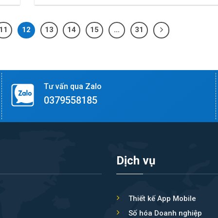
11
12
13
14
15
…
31
Tư vấn qua Zalo
0379558185
Dịch vụ
Thiết kế App Mobile
Số hóa Doanh nghiệp