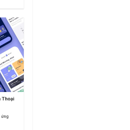
 Thoại
n ứng