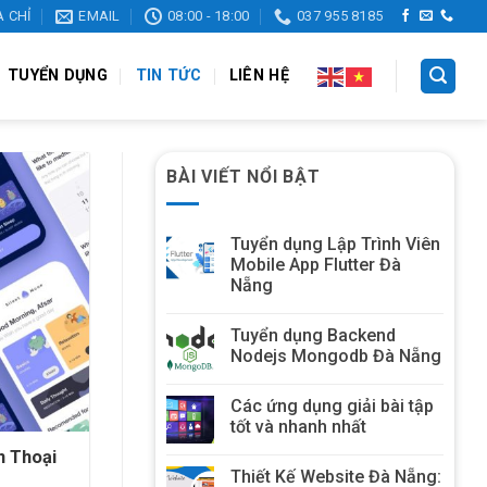
A CHỈ
EMAIL
08:00 - 18:00
037 955 8185
TUYỂN DỤNG
TIN TỨC
LIÊN HỆ
BÀI VIẾT NỔI BẬT
Tuyển dụng Lập Trình Viên
Mobile App Flutter Đà
Nẵng
Tuyển dụng Backend
Nodejs Mongodb Đà Nẵng
Các ứng dụng giải bài tập
tốt và nhanh nhất
 Thoại
Thiết Kế Website Đà Nẵng: