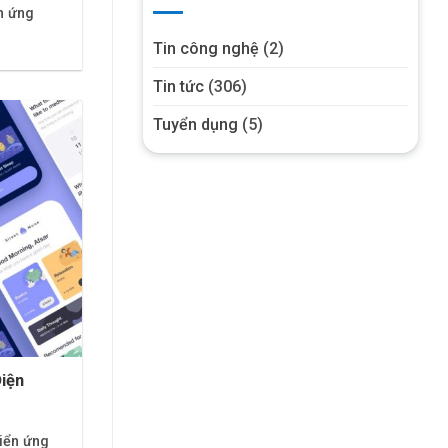
n ứng
Tin công nghệ
(2)
Tin tức
(306)
Tuyển dụng
(5)
iện
riển ứng