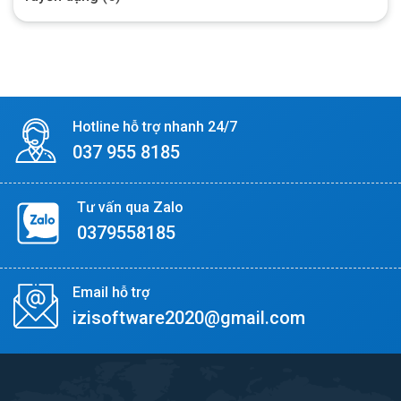
Hotline hỗ trợ nhanh 24/7
037 955 8185
Tư vấn qua Zalo
0379558185
Email hỗ trợ
izisoftware2020@gmail.com