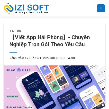
Bỏ
qua
nội
dung
TIN TỨC
【Viết App Hải Phòng】- Chuyên
Nghiệp Trọn Gói Theo Yêu Cầu
ĐĂNG VÀO
17 THÁNG 1, 2022
BỞI
IZI SOFTWARE