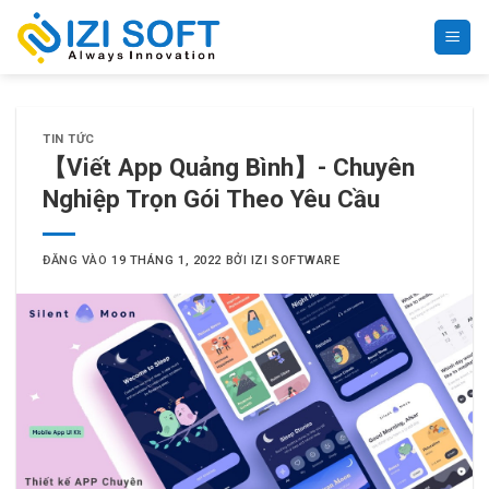
Bỏ
qua
nội
dung
TIN TỨC
【Viết App Quảng Bình】- Chuyên
Nghiệp Trọn Gói Theo Yêu Cầu
ĐĂNG VÀO
19 THÁNG 1, 2022
BỞI
IZI SOFTWARE