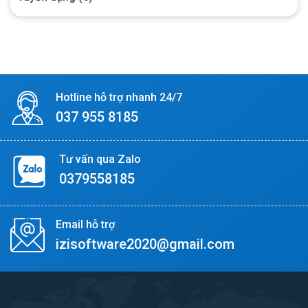
Hotline hỗ trợ nhanh 24/7
037 955 8185
Tư vấn qua Zalo
0379558185
Email hỗ trợ
izisoftware2020@gmail.com