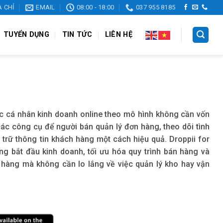
A CHỈ
EMAIL
08:00 - 18:00
037 955 8185
TUYỂN DỤNG
TIN TỨC
LIÊN HỆ
c cá nhân kinh doanh online theo mô hình không cần vốn
c công cụ để người bán quản lý đơn hàng, theo dõi tình
trữ thông tin khách hàng một cách hiệu quả. Droppii for
g bắt đầu kinh doanh, tối ưu hóa quy trình bán hàng và
 hàng mà không cần lo lắng về việc quản lý kho hay vận