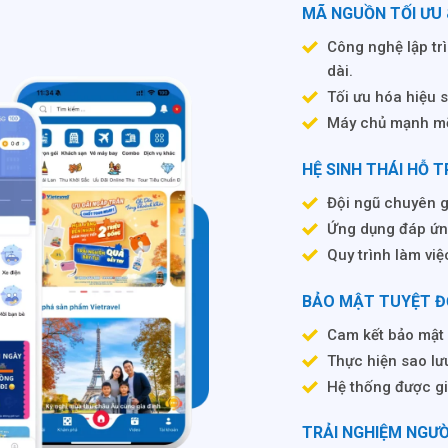
MÃ NGUỒN TỐI ƯU
Công nghệ lập tr
dài.
Tối ưu hóa hiệu 
Máy chủ mạnh mẽ,
HỆ SINH THÁI HỖ 
Đội ngũ chuyên gi
Ứng dụng đáp ứn
Quy trình làm việ
BẢO MẬT TUYỆT ĐỐ
Cam kết bảo mật 
Thực hiện sao lưu
Hệ thống được gi
TRẢI NGHIỆM NGƯ