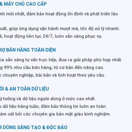
 & MÁY CHỦ CAO CẤP
ình mới nhất, đảm bảo hoạt động ổn định và phát triển lâu
suất, giúp ứng dụng vận hành mượt mà, tốc độ xử lý nhanh.
 hoạt động liên tục 24/7, luôn sẵn sàng phục vụ.
TRỢ BÁN HÀNG TOÀN DIỆN
a sẵn sàng tư vấn trực tiếp, đưa ra giải pháp phù hợp nhất.
g 99% nhu cầu bán hàng, từ cơ bản đến nâng cao.
c chuyên nghiệp, bài bản và linh hoạt theo yêu cầu.
I & AN TOÀN DỮ LIỆU
ý tưởng và dữ liệu người dùng ở mức cao nhất.
 dữ liệu hàng tuần, đảm bảo thông tin luôn an toàn.
ám sát bởi các chuyên gia bảo mật giàu kinh nghiệm.
ỜI DÙNG SÁNG TẠO & ĐỘC ĐÁO