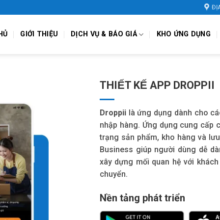
ĐỊ
HỦ
GIỚI THIỆU
DỊCH VỤ & BÁO GIÁ
KHO ỨNG DỤNG
THIẾT KẾ APP DROPPII
Droppii
là ứng dụng dành cho cá
nhập hàng. Ứng dụng cung cấp cá
trạng sản phẩm, kho hàng và lưu 
Business giúp người dùng dễ dàn
xây dựng mối quan hệ với khách
chuyển.
Nền tảng phát triển