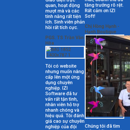
tăng trưởng rõ rệt.
quan, hoạt động
Rất cảm ơn IZI
mượt mà và các
Soft!
tính năng rất tiện
ích. Sinh viên phản
Chị Hồng Hạnh -
hồi rất tích cực.
Hạnh Boutique
PGS. TS Trần Văn
Hòa
Tôi có website
nhưng muốn nâng
cấp lên một ứng
dụng chuyên
nghiệp. IZI
Software đã tư
vấn rất tận tình,
nhân viên hỗ trợ
nhanh chóng và
hiệu quả. Tôi đánh
giá cao sự chuyên
Chúng tôi đã tìm
nghiệp của đội