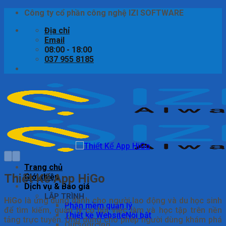
Bỏ
Công ty cổ phần công nghệ IZI SOFTWARE
qua
Địa chỉ
nội
Email
dung
08:00 - 18:00
037 955 8185
Trang chủ
Thiết Kế App HiGo
Giới thiệu
Dịch vụ & Báo giá
LẬP TRÌNH
HiGo
là ứng dụng dành cho người lao động và du học sinh
Phần mềm quản lý
để tìm kiếm, quản lý cơ hội việc làm và học tập trên nền
Thiết kế Website
tảng trực tuyến. Ứng dụng cho phép người dùng khám phá
Outsourcing