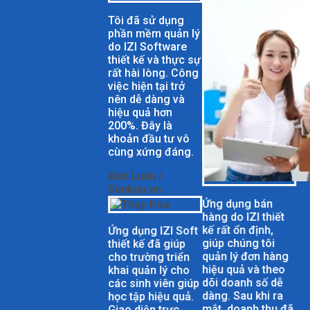
Tôi đã sử dụng
phần mềm quản lý
do IZI Software
thiết kế và thực sự
rất hài lòng. Công
việc hiện tại trở
nên dễ dàng và
hiệu quả hơn
200%. Đây là
khoản đầu tư vô
cùng xứng đáng.
Anh Luân /
Sunkun.vn
Ứng dụng bán
hàng do IZI thiết
kế rất ổn định,
Ứng dụng IZI Soft
giúp chúng tôi
thiết kế đã giúp
quản lý đơn hàng
cho trường triển
hiệu quả và theo
khai quản lý cho
dõi doanh số dễ
các sinh viên giúp
dàng. Sau khi ra
học tập hiệu quả.
mắt, doanh thu đã
Giao diện trực