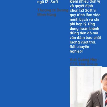
kiếm nhiều đơn vị
ngũ IZI Soft.
và quyết định
Thượng tá Dương
chọn IZI Soft vì
Minh Hùng
quy trình làm việc
minh bạch và chi
phí hợp lý. Ứng
dụng hoàn thành
đúng tiến độ mà
vẫn đảm bảo chất
lượng vượt trội.
Rất chuyên
nghiệp!
Anh Quang Huy -
CEO, Huy Group