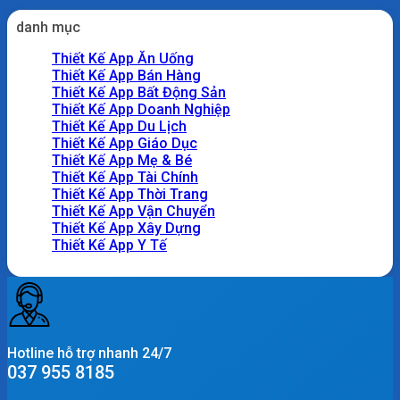
danh mục
Thiết Kế App Ăn Uống
Thiết Kế App Bán Hàng
Thiết Kế App Bất Động Sản
Thiết Kế App Doanh Nghiệp
Thiết Kế App Du Lịch
Thiết Kế App Giáo Dục
Thiết Kế App Mẹ & Bé
Thiết Kế App Tài Chính
Thiết Kế App Thời Trang
Thiết Kế App Vận Chuyển
Thiết Kế App Xây Dựng
Thiết Kế App Y Tế
Hotline hỗ trợ nhanh 24/7
037 955 8185