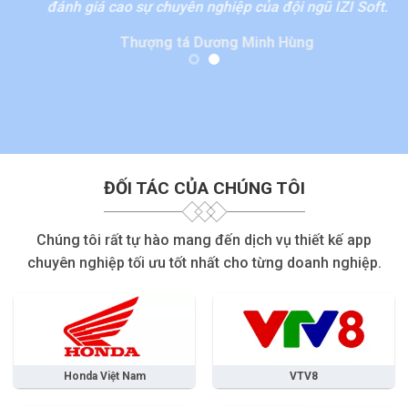
đánh giá cao sự chuyên nghiệp của đội ngũ IZI Soft.
k
Thượng tá Dương Minh Hùng
ĐỐI TÁC CỦA CHÚNG TÔI
Chúng tôi rất tự hào mang đến dịch vụ thiết kế app
chuyên nghiệp tối ưu tốt nhất cho từng doanh nghiệp.
Honda Việt Nam
VTV8