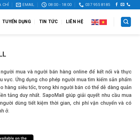
A CHỈ
EMAIL
08:00 - 18:00
037 955 8185
TUYỂN DỤNG
TIN TỨC
LIÊN HỆ
LL
người mua và người bán hàng online để kết nối và thực
khu vực. Ứng dụng cho phép người mua tìm kiếm sản phẩm
ao hàng siêu tốc, trong khi người bán có thể dễ dàng quản
nền tảng duy nhất. SapoMall giúp giải quyết nhu cầu mua
người dùng tiết kiệm thời gian, chi phí vận chuyển và có
nh ở.