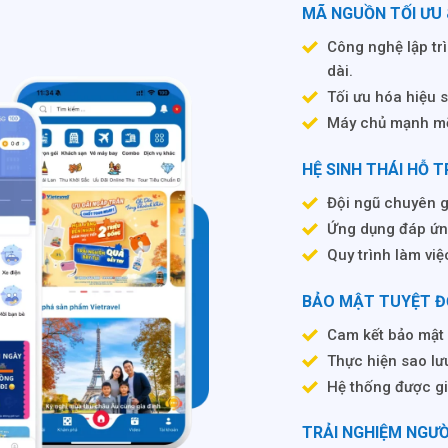
MÃ NGUỒN TỐI ƯU
Công nghệ lập tr
dài.
Tối ưu hóa hiệu 
Máy chủ mạnh mẽ,
HỆ SINH THÁI HỖ 
Đội ngũ chuyên gi
Ứng dụng đáp ứn
Quy trình làm việ
BẢO MẬT TUYỆT ĐỐ
Cam kết bảo mật 
Thực hiện sao lưu
Hệ thống được gi
TRẢI NGHIỆM NGƯ