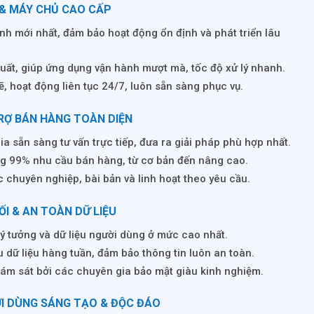
 & MÁY CHỦ CAO CẤP
ình mới nhất, đảm bảo hoạt động ổn định và phát triển lâu
suất, giúp ứng dụng vận hành mượt mà, tốc độ xử lý nhanh.
 hoạt động liên tục 24/7, luôn sẵn sàng phục vụ.
TRỢ BÁN HÀNG TOÀN DIỆN
a sẵn sàng tư vấn trực tiếp, đưa ra giải pháp phù hợp nhất.
g 99% nhu cầu bán hàng, từ cơ bản đến nâng cao.
c chuyên nghiệp, bài bản và linh hoạt theo yêu cầu.
I & AN TOÀN DỮ LIỆU
ý tưởng và dữ liệu người dùng ở mức cao nhất.
 dữ liệu hàng tuần, đảm bảo thông tin luôn an toàn.
ám sát bởi các chuyên gia bảo mật giàu kinh nghiệm.
ỜI DÙNG SÁNG TẠO & ĐỘC ĐÁO