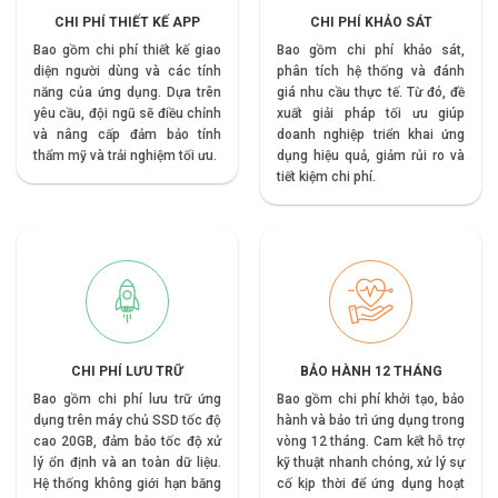
CHI PHÍ THIẾT KẾ APP
CHI PHÍ KHẢO SÁT
Bao gồm chi phí thiết kế giao
Bao gồm chi phí khảo sát,
diện người dùng và các tính
phân tích hệ thống và đánh
năng của ứng dụng. Dựa trên
giá nhu cầu thực tế. Từ đó, đề
yêu cầu, đội ngũ sẽ điều chỉnh
xuất giải pháp tối ưu giúp
và nâng cấp đảm bảo tính
doanh nghiệp triển khai ứng
thẩm mỹ và trải nghiệm tối ưu.
dụng hiệu quả, giảm rủi ro và
tiết kiệm chi phí.
CHI PHÍ LƯU TRỮ
BẢO HÀNH 12 THÁNG
Bao gồm chi phí lưu trữ ứng
Bao gồm chi phí khởi tạo, bảo
dụng trên máy chủ SSD tốc độ
hành và bảo trì ứng dụng trong
cao 20GB, đảm bảo tốc độ xử
vòng 12 tháng. Cam kết hỗ trợ
lý ổn định và an toàn dữ liệu.
kỹ thuật nhanh chóng, xử lý sự
Hệ thống không giới hạn băng
cố kịp thời để ứng dụng hoạt