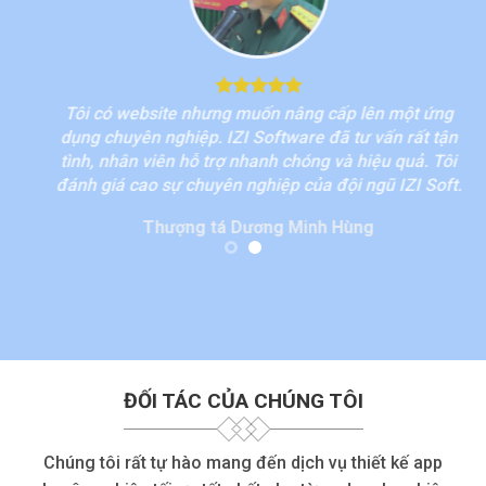
Tôi có website nhưng muốn nâng cấp lên một ứng
dụng chuyên nghiệp. IZI Software đã tư vấn rất tận
thư
tình, nhân viên hỗ trợ nhanh chóng và hiệu quả. Tôi
bi
đánh giá cao sự chuyên nghiệp của đội ngũ IZI Soft.
k
Thượng tá Dương Minh Hùng
ĐỐI TÁC CỦA CHÚNG TÔI
Chúng tôi rất tự hào mang đến dịch vụ thiết kế app