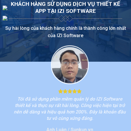
KHÁCH HÀNG SỬ DỤNG DỊCH VỤ THIẾT KẾ
APP TẠI IZI SOFTWARE
Sự hài lòng của khách hàng chính là thành công lớn nhất
của IZI Software
Tôi đã sử dụng phần mềm quản lý do IZI Software
Ứn
thiết kế và thực sự rất hài lòng. Công việc hiện tại trở
c
nên dễ dàng và hiệu quả hơn 200%. Đây là khoản đầu
doa
tư vô cùng xứng đáng.
Anh Luân / Sunkun.vn