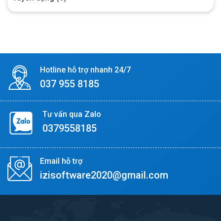
Hotline hỗ trợ nhanh 24/7
037 955 8185
Tư vấn qua Zalo
0379558185
Email hỗ trợ
izisoftware2020@gmail.com