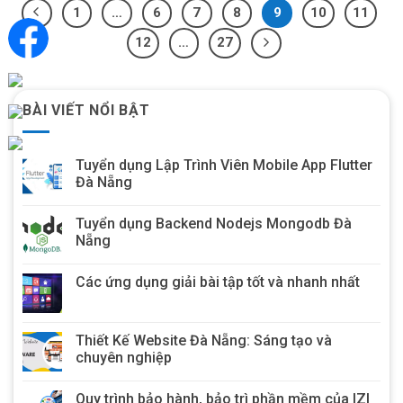
1
…
6
7
8
9
10
11
12
…
27
BÀI VIẾT NỔI BẬT
Tuyển dụng Lập Trình Viên Mobile App Flutter
Đà Nẵng
Tuyển dụng Backend Nodejs Mongodb Đà
Nẵng
Các ứng dụng giải bài tập tốt và nhanh nhất
Thiết Kế Website Đà Nẵng: Sáng tạo và
chuyên nghiệp
Quy trình bảo hành, bảo trì phần mềm của IZI