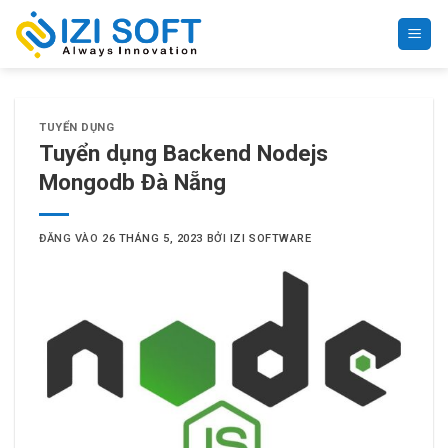
Bỏ
qua
nội
dung
TUYỂN DỤNG
Tuyển dụng Backend Nodejs
Mongodb Đà Nẵng
ĐĂNG VÀO
26 THÁNG 5, 2023
BỞI
IZI SOFTWARE