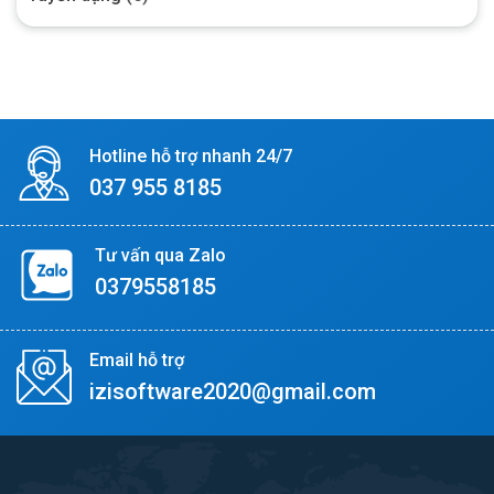
Hotline hỗ trợ nhanh 24/7
037 955 8185
Tư vấn qua Zalo
0379558185
Email hỗ trợ
izisoftware2020@gmail.com